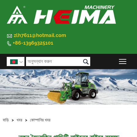

zlh7611@hotmail.com
+86-13969325101


প্রধান

বাড়ি
>
খবর
>
কোম্পানির খবর