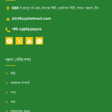

688 ইওয়াংফু নর্থ রোড, কিংঝো সিটি, ওয়েইফাং সিটি, শানডং প্রদেশ, চীন

zlh7611@hotmail.com

+86-13969325101
দ্রুত নেভিগেশন
বাড়ি
আমাদের সম্পর্কে
পণ্য
খবর
ডাউনলোড করুন